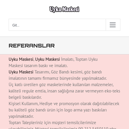
Skip
to
content
Git...
REFERANSLAR
Uyku Maskesi
,
Uyku Maskesi
İmalatı, Toptan Uyku
Maskesi tasarım baskı ve imalatı.
Uyku Maskesi
Tasarımı, Göz Bandı kesimi, göz bandı
imalatının tamamı firmamız bünyesinde yapılmaktadır.
Üç katlı üretilen göz maskelerinde kullanılan malzemeler,
kaliteli regule emtia, insan sağlığına zarar vermeyen eko-teks
belgeli baskılardır.
Kişisel Kullanım, Hediye ve promosyon olarak dağıtılabilecek
bu kaliteli göz bandı ürün için logo arma yazı baskıları
yapılmaktadır.
Toptan Talepleriniz için müşteri temsilcilerimize
ulaşabilirsiniz. Müşteri temsilcilerimiz 90 212 5450110 pbx