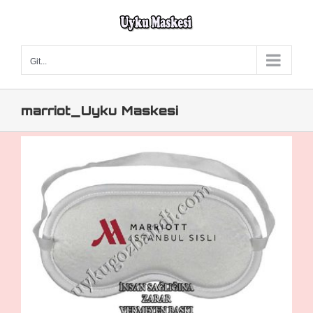
Skip
to
content
Git...
marriot_Uyku Maskesi