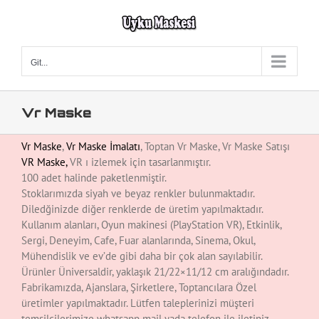
Skip
to
content
Git...
Vr Maske
Vr Maske
,
Vr Maske İmalatı
, Toptan Vr Maske, Vr Maske Satışı
VR Maske
,
VR ı izlemek için tasarlanmıştır.
100 adet halinde paketlenmiştir.
Stoklarımızda siyah ve beyaz renkler bulunmaktadır.
Diledğinizde diğer renklerde de üretim yapılmaktadır.
Kullanım alanları, Oyun makinesi (PlayStation VR), Etkinlik,
Sergi, Deneyim, Cafe, Fuar alanlarında, Sinema, Okul,
Mühendislik ve ev’de gibi daha bir çok alan sayılabilir.
Ürünler Üniversaldir, yaklaşık 21/22×11/12 cm aralığındadır.
Fabrikamızda, Ajanslara, Şirketlere, Toptancılara Özel
üretimler yapılmaktadır. Lütfen taleplerinizi müşteri
temsilcilerimize whatsapp mail yada telefon ile iletiniz.