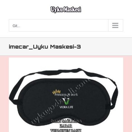
Skip
to
content
Git...
imecar_Uyku Maskesi-3