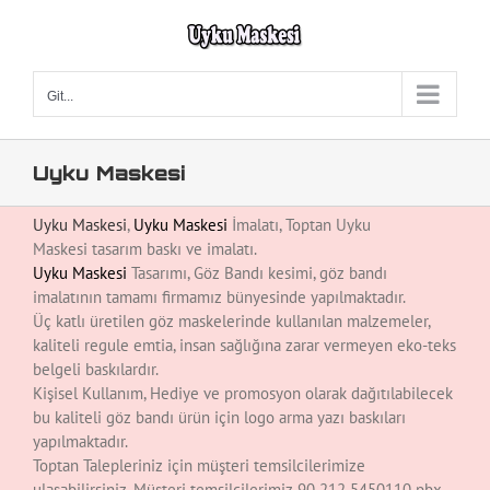
Skip
to
content
Git...
Uyku Maskesi
Uyku Maskesi
,
Uyku Maskesi
İmalatı, Toptan Uyku
Maskesi tasarım baskı ve imalatı.
Uyku Maskesi
Tasarımı, Göz Bandı kesimi, göz bandı
imalatının tamamı firmamız bünyesinde yapılmaktadır.
Üç katlı üretilen göz maskelerinde kullanılan malzemeler,
kaliteli regule emtia, insan sağlığına zarar vermeyen eko-teks
belgeli baskılardır.
Kişisel Kullanım, Hediye ve promosyon olarak dağıtılabilecek
bu kaliteli göz bandı ürün için logo arma yazı baskıları
yapılmaktadır.
Toptan Talepleriniz için müşteri temsilcilerimize
ulaşabilirsiniz. Müşteri temsilcilerimiz 90 212 5450110 pbx