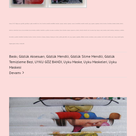
ekran, LCD, bilgisayar, gözlük, gözlükçü, optik, mendili, bez, bezi, bezleri, mendil, mendilleri, imalatı, sipariş, imalat, siparişi, satın al, modelleri, modeli, model, yap, yapımı, yaptırma, baskı, baskısı, baskıları, üretimi, üretim, üretici,
üreticisi, üreticileri, fason, fason üretimi, fason imalatı, renkleri, örnekleri, çeşitleri, tasarımı, tasarlama, fiyatı, fiyatları, toptan, toptancısı, üretici, tekstil, tekstili, özel, tasarım, kişi, kişiye, imal, imalatı, imali, imalatçı, imalatçısı, renkleri,
desenleri, çeşitleri, örnekleri, baskıları, baskısı, baskıcı, baskıcısı, kumaş, kumaşı, kumaşçısı, hızlı, çabuk, güvenilir, seti, yap, yapma, yaptırma, dikimi, tasarla, tasarlama, yarat, yaratma, özel, özeli, özelim, aşk, sevgi, anneler günü,
doğum günü, hediye, hediyelik
Baskı
,
Gözlük Aksesuarı
,
Gözlük Mendili
,
Gözlük Silme Mendili
,
Gözlük
Temizleme Bezi
,
UYKU GÖZ BANDI
,
Uyku Maske
,
Uyku Maskeleri
,
Uyku
Maskesi
Devamı