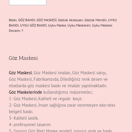
Baskı
,
GÖZ BANDI
,
GÖZ MASKESİ
,
Gözlük Aksesuarı
,
Gözlük Mendili
,
UYKU
BANDI
,
UYKU GÖZ BANDI
,
Uyku Maske
,
Uyku Maskeleri
,
Uyku Maskesi
Devamı
Göz Maskesi
Göz Maskesi
, Göz Maskesi imalatı, Göz Maskesi satışı,
Göz Maskesi, Fabrikamzıda, Dilediğiniz renk desen ve
ebatlarda göz maskesi baskı ve imalatı yapılmaktadır.
Göz Maskelerinde
kullandığımız malzemeler;
1- Göz Maskesi, Kaliteli ve regule keçe.
2- Göz Maskesi, İnsan sağlığına zarar veremeyen eko-teks
belgeli baskı.
3- Kaliteli lastik.
4- profesyonel tasarım.
5- Sınırsız Göz Parti Maske modeli, sınırsız renk ve baskı.