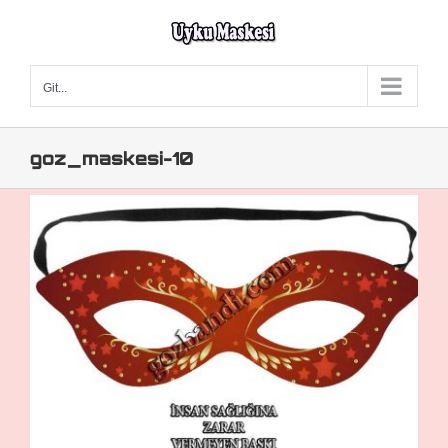
Skip
to
content
Git...
goz_maskesi-10