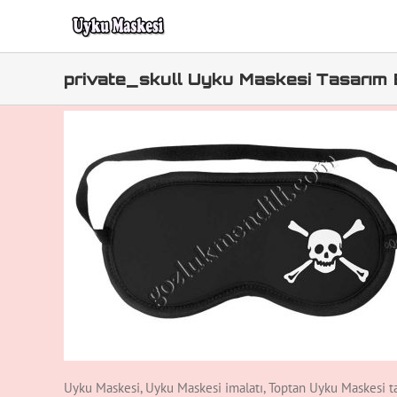
Skip
to
content
private_skull Uyku Maskesi Tasarım 
Uyku Maskesi, Uyku Maskesi imalatı, Toptan Uyku Maskesi ta