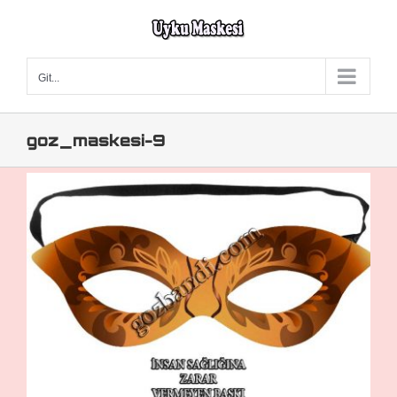
Skip
to
content
Git...
goz_maskesi-9