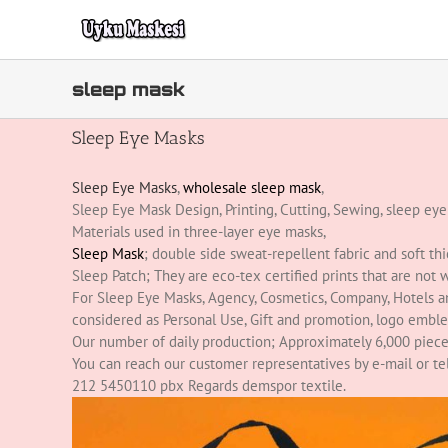
Skip
to
content
sleep mask
Sleep Eye Masks
Sleep Eye Masks
,
wholesale sleep mask
,
Sleep Eye Mask Design, Printing, Cutting, Sewing, sleep ey
Materials used in three-layer eye masks,
Sleep Mask
; double side sweat-repellent fabric and soft thi
Sleep Patch; They are eco-tex certified prints that are not 
For Sleep Eye Masks, Agency, Cosmetics, Company, Hotels an
considered as Personal Use, Gift and promotion, logo emble
Our number of daily production; Approximately 6,000 pieces
You can reach our customer representatives by e-mail or t
212 5450110 pbx Regards demspor textile.