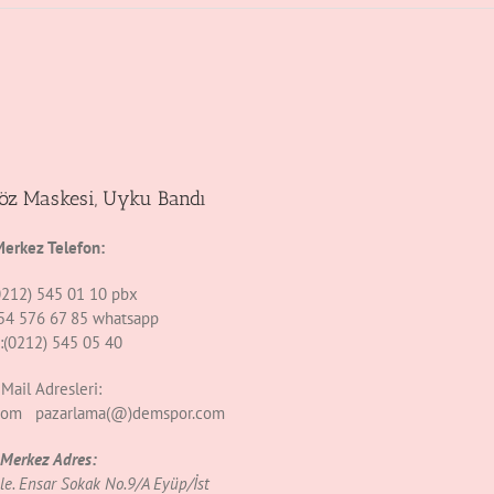
Göz Maskesi, Uyku Bandı
erkez Telefon:
(0212) 545 01 10 pbx
54 576 67 85 whatsapp
:(0212) 545 05 40
Mail Adresleri:
com pazarlama(@)demspor.com
Merkez Adres:
e. Ensar Sokak No.9/A Eyüp/İst