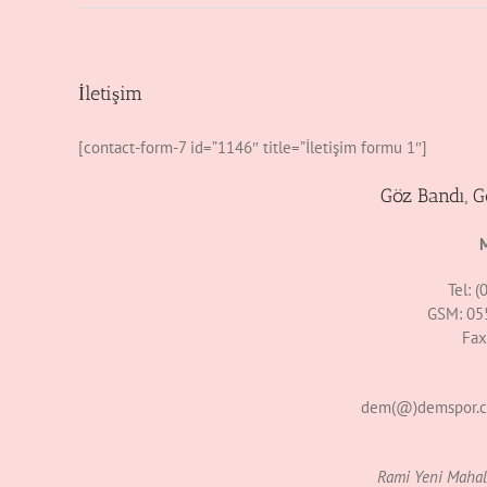
İletişim
[contact-form-7 id=”1146″ title=”İletişim formu 1″]
Göz Bandı, 
M
Tel: 
GSM: 05
Fax
dem(@)demspor.
Rami Yeni Mahall