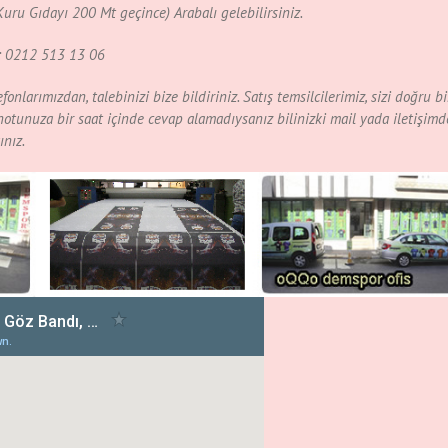
Kuru Gıdayı 200 Mt geçince) Arabalı gelebilirsiniz.
: 0212 513 13 06
nlarımızdan, talebinizi bize bildiriniz. Satış temsilcilerimiz, sizi doğru bi
notunuza bir saat içinde cevap alamadıysanız bilinizki mail yada iletişimd
ınız.