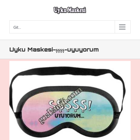
Skip
to
content
Git...
Uyku Maskesi-şşşş-uyuyorum