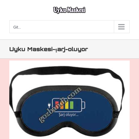
Skip
to
content
Git...
Uyku Maskesi-şarj-oluyor