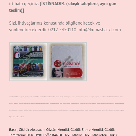
irtibata geçiniz.
[İSTİSNADIR. (sıkışık taleplere, aynı gün
teslim)]
Sizi, ihtiyaçlarınız konusunda bilgilendirecek ve
yönlendireceklerdir. 0212 5450110 info@kumasbaski.com
ekran, LCD, bilgisayar, gözlük, gözlükçü, optik, mendili, bez, bezi, bezleri, mendil, mendilleri, imalatı, sipariş, imalat, siparişi, satın al, modelleri, modeli, model, yap, yapımı, yaptırma, baskı, baskısı, baskıları, üretimi, üretim, üretici,
üreticisi, üreticileri, fason, fason üretimi, fason imalatı, renkleri, örnekleri, çeşitleri, tasarımı, tasarlama, fiyatı, fiyatları, toptan, toptancısı, üretici, tekstil, tekstili, özel, tasarım, kişi, kişiye, imal, imalatı, imali, imalatçı, imalatçısı, renkleri,
desenleri, çeşitleri, örnekleri, baskıları, baskısı, baskıcı, baskıcısı, kumaş, kumaşı, kumaşçısı, hızlı, çabuk, güvenilir, seti, yap, yapma, yaptırma, dikimi, tasarla, tasarlama, yarat, yaratma, özel, özeli, özelim, aşk, sevgi, anneler günü,
doğum günü, hediye, hediyelik
Baskı
,
Gözlük Aksesuarı
,
Gözlük Mendili
,
Gözlük Silme Mendili
,
Gözlük
Temizleme Bezi
,
UYKU GÖZ BANDI
,
Uyku Maske
,
Uyku Maskeleri
,
Uyku