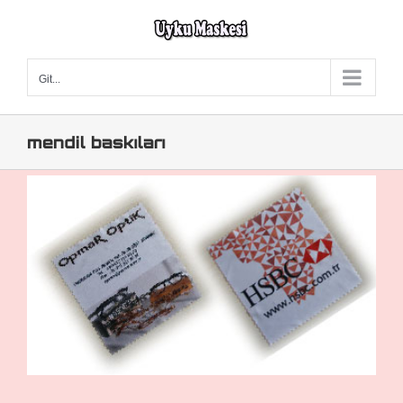
Skip
to
content
Git...
mendil baskıları