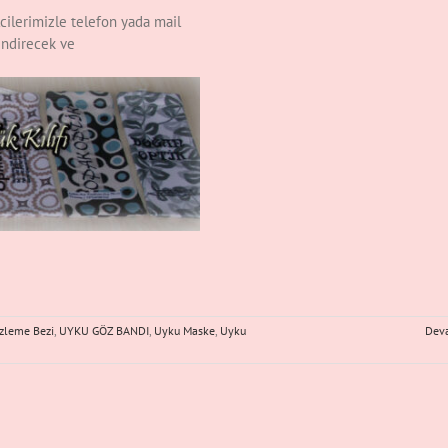
ilcilerimizle telefon yada mail
lendirecek ve
zleme Bezi
,
UYKU GÖZ BANDI
,
Uyku Maske
,
Uyku
Dev