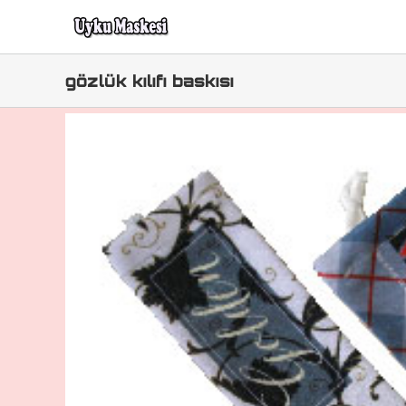
Skip
to
content
gözlük kılıfı baskısı
u