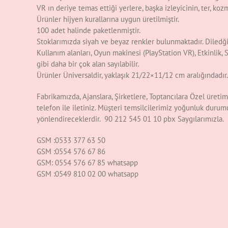
VR ın deriye temas ettiği yerlere, başka izleyicinin, ter, koz
Ürünler hijyen kurallarına uygun üretilmiştir.
100 adet halinde paketlenmiştir.
Stoklarımızda siyah ve beyaz renkler bulunmaktadır. Diledğ
Kullanım alanları, Oyun makinesi (PlayStation VR), Etkinlik,
gibi daha bir çok alan sayılabilir.
Ürünler Üniversaldir, yaklaşık 21/22×11/12 cm aralığındadır.
Fabrikamızda, Ajanslara, Şirketlere, Toptancılara Özel üretim
telefon ile iletiniz. Müşteri temsilcilerimiz yoğunluk duru
yönlendireceklerdir. 90 212 545 01 10 pbx Saygılarımızla.
GSM :0533 377 63 50
GSM :0554 576 67 86
GSM: 0554 576 67 85 whatsapp
GSM :0549 810 02 00 whatsapp