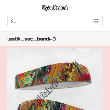
Skip
to
content
Git...
lastik_saç_bandı-3