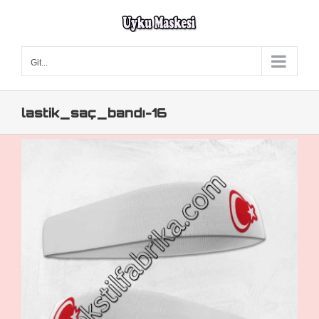
Skip
to
content
Git...
lastik_saç_bandı-16