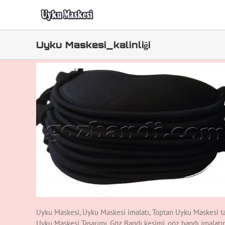
Skip
to
content
Uyku Maskesi_kalinliği
Uyku Maskesi, Uyku Maskesi imalatı, Toptan Uyku Maskesi ta
Uyku Maskesi Tasarımı, Göz Bandı kesimi, göz bandı imalat