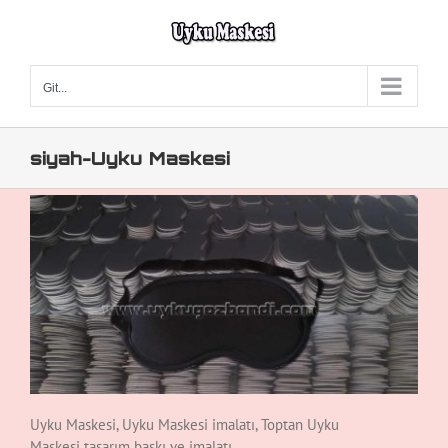
Skip
to
content
Git...
siyah-Uyku Maskesi
Uyku Maskesi, Uyku Maskesi imalatı, Toptan Uyku
Maskesi tasarım baskı ve imalatı.