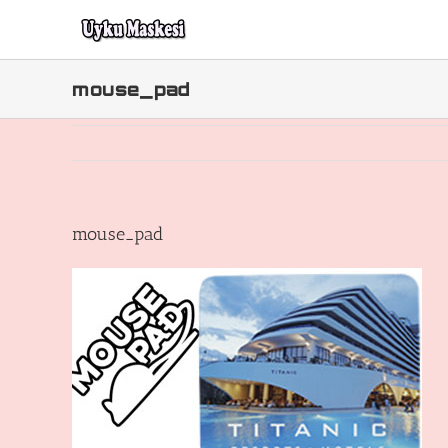
Skip
to
content
mouse_pad
mouse_pad