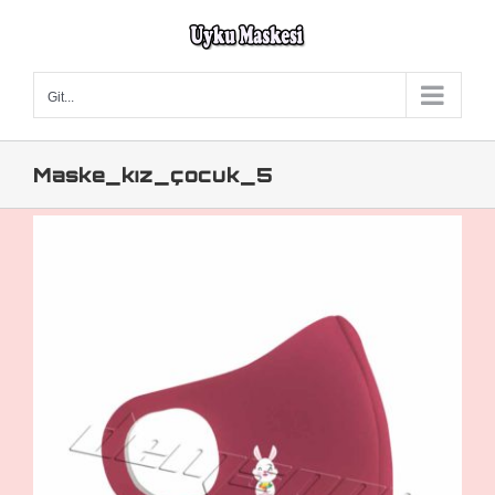
Skip
to
content
Git...
Maske_kız_çocuk_5