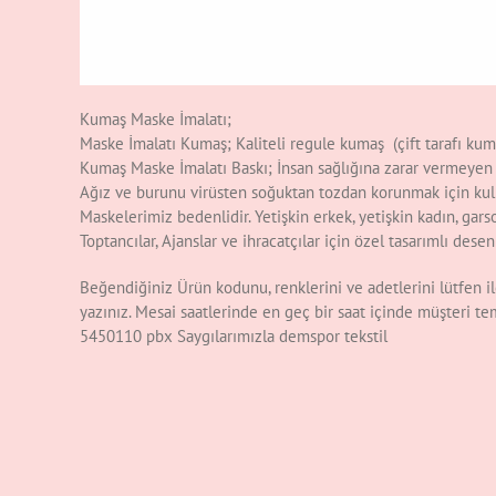
Kumaş Maske İmalatı;
Maske İmalatı Kumaş; Kaliteli regule kumaş (çift tarafı ku
Kumaş Maske İmalatı Baskı; İnsan sağlığına zarar vermeyen 
Ağız ve burunu virüsten soğuktan tozdan korunmak için kull
Maskelerimiz bedenlidir. Yetişkin erkek, yetişkin kadın, gar
Toptancılar, Ajanslar ve ihracatçılar için özel tasarımlı des
Beğendiğiniz Ürün kodunu, renklerini ve adetlerini lütfen il
yazınız. Mesai saatlerinde en geç bir saat içinde müşteri te
5450110 pbx Saygılarımızla demspor tekstil