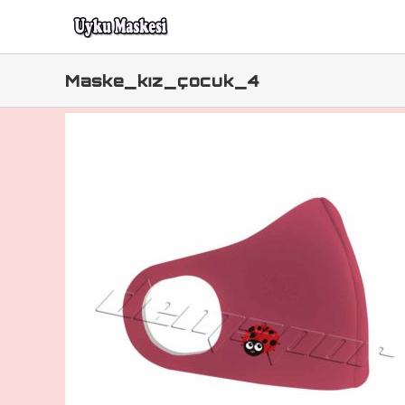
Skip
to
content
Maske_kız_çocuk_4