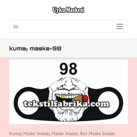
Skip
to
content
Git...
kumaş maske-98
Kumaş Maske İmalatı, Maske İmalatı, Bez Maske İmalatı