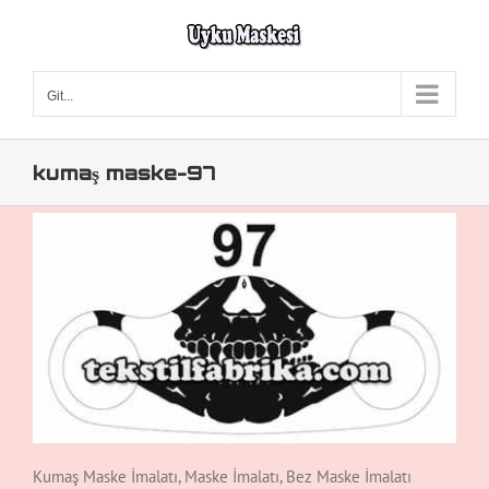
Skip
to
content
Git...
kumaş maske-97
Kumaş Maske İmalatı, Maske İmalatı, Bez Maske İmalatı