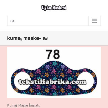
Skip
to
content
Git...
kumaş maske-78
Kumaş Maske İmalatı,