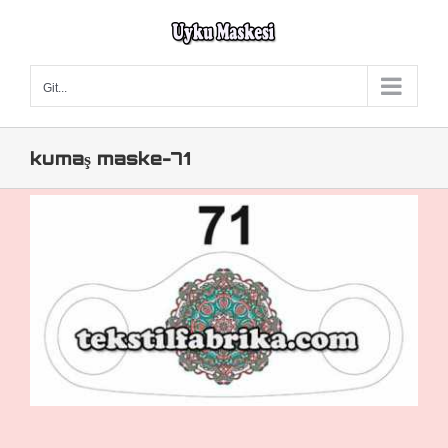
Skip
to
content
Git...
kumaş maske-71