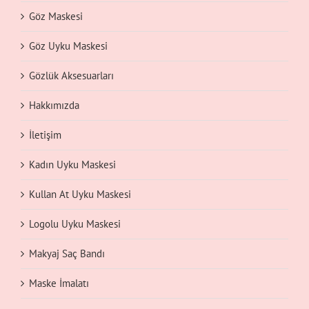
Göz Maskesi
Göz Uyku Maskesi
Gözlük Aksesuarları
Hakkımızda
İletişim
Kadın Uyku Maskesi
Kullan At Uyku Maskesi
Logolu Uyku Maskesi
Makyaj Saç Bandı
Maske İmalatı