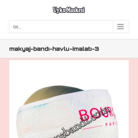
Skip
to
content
Git...
makyaj-bandı-havlu-imalatı-3