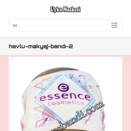
Skip
to
content
Git...
havlu-makyaj-bandı-2