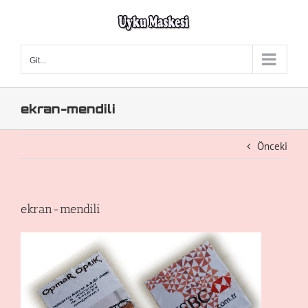
Skip
to
content
Git...
ekran-mendili
Önceki
ekran-mendili