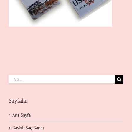
Ara:
Sayfalar
Ana Sayfa
Baskılı Saç Bandı