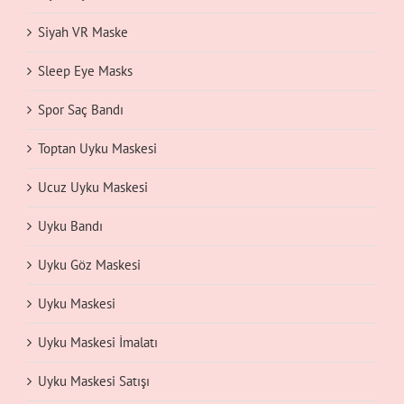
Siyah VR Maske
Sleep Eye Masks
Spor Saç Bandı
Toptan Uyku Maskesi
Ucuz Uyku Maskesi
Uyku Bandı
Uyku Göz Maskesi
Uyku Maskesi
Uyku Maskesi İmalatı
Uyku Maskesi Satışı