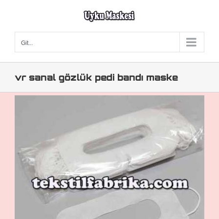
Skip
to
content
Git...
vr sanal gözlük pedi bandı maske