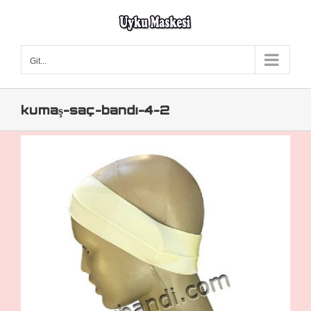
Skip
to
content
Git...
kumaş-saç-bandı-4-2