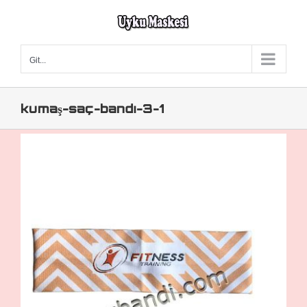
Skip
to
content
Git...
kumaş-saç-bandı-3-1