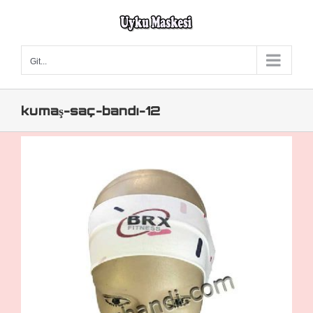
Skip
to
content
Git...
kumaş-saç-bandı-12