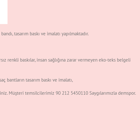
ç bandı, tasarım baskı ve imalatı yapılmaktadır.
rsız renkli baskılar, insan sağlığına zarar vermeyen eko-teks belgeli
aç bantların tasarım baskı ve imalatı,
isiniz. Müşteri temsilcilerimiz 90 212 5450110 Saygılarımızla demspor.