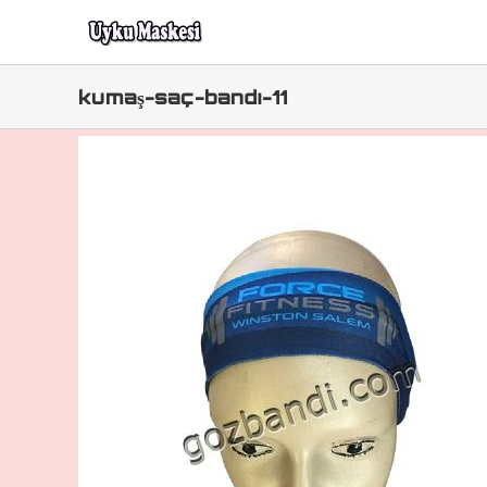
Skip
to
content
kumaş-saç-bandı-11