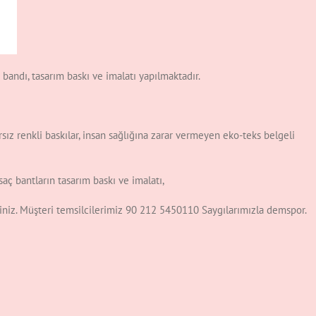
ç bandı, tasarım baskı ve imalatı yapılmaktadır.
rsız renkli baskılar, insan sağlığına zarar vermeyen eko-teks belgeli
aç bantların tasarım baskı ve imalatı,
isiniz. Müşteri temsilcilerimiz 90 212 5450110 Saygılarımızla demspor.