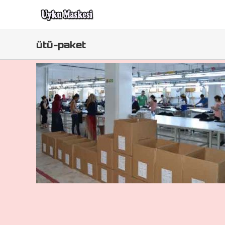
Skip
to
content
ütü-paket