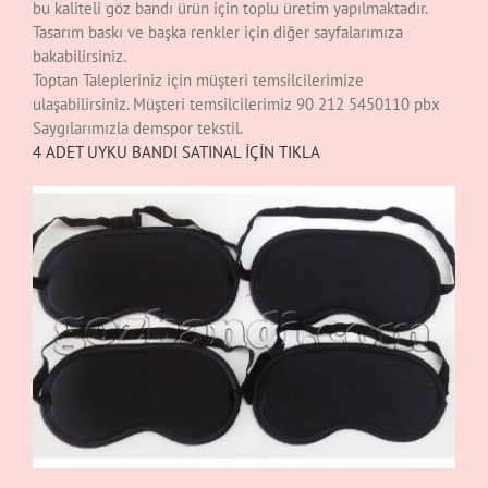
bu kaliteli göz bandı ürün için toplu üretim yapılmaktadır.
Tasarım baskı ve başka renkler için diğer sayfalarımıza
bakabilirsiniz.
Toptan Talepleriniz için müşteri temsilcilerimize
ulaşabilirsiniz. Müşteri temsilcilerimiz 90 212 5450110 pbx
Saygılarımızla demspor tekstil.
4 ADET UYKU BANDI SATINAL İÇİN TIKLA