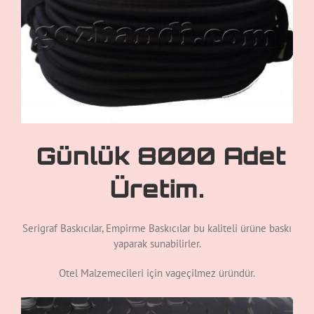
Günlük 8000 Adet
Üretim.
Serigraf Baskıcılar, Empirme Baskıcılar bu kaliteli ürüne baskı
yaparak sunabilirler.
Otel Malzemecileri için vageçilmez üründür.