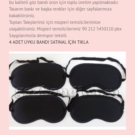
bu kaliteli göz bandı ürün için toplu üretim yapılmaktadır.
Tasarım baskı ve başka renkler için diğer sayfalarımıza
bakabilirsiniz.
Toptan Talepleriniz için müşteri temsilcilerimize
ulaşabilirsiniz. Müşteri temsilcilerimiz 90 212 5450110 pbx
Saygılarımızla demspor tekstil.
4 ADET UYKU BANDI SATINAL İÇİN TIKLA