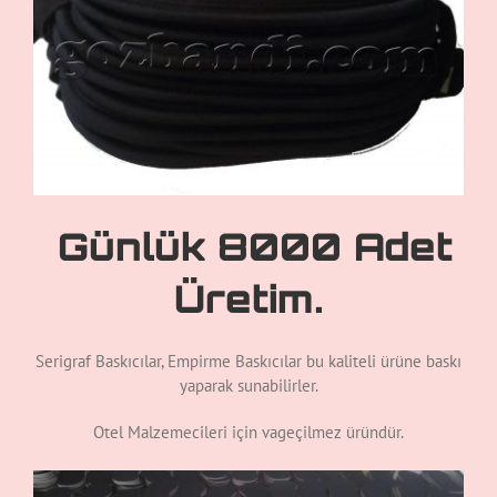
Günlük 8000 Adet
Üretim.
Serigraf Baskıcılar, Empirme Baskıcılar bu kaliteli ürüne baskı
yaparak sunabilirler.
Otel Malzemecileri için vageçilmez üründür.