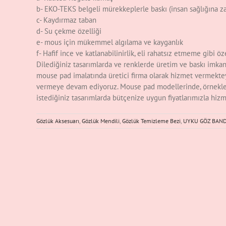
b- EKO-TEKS belgeli mürekkeplerle baskı (insan sağlığına z
c- Kaydırmaz taban
d- Su çekme özelliği
e- mous için mükemmel algılama ve kayganlık
f- Hafif ince ve katlanabilinirlik, eli rahatsız etmeme gibi özel
Dilediğiniz tasarımlarda ve renklerde üretim ve baskı imkan
mouse pad imalatında üretici firma olarak hizmet vermekteyiz.
vermeye devam ediyoruz. Mouse pad modellerinde, örnekler
istediğiniz tasarımlarda bütçenize uygun fiyatlarımızla hi
Gözlük Aksesuarı
,
Gözlük Mendili
,
Gözlük Temizleme Bezi
,
UYKU GÖZ BAND