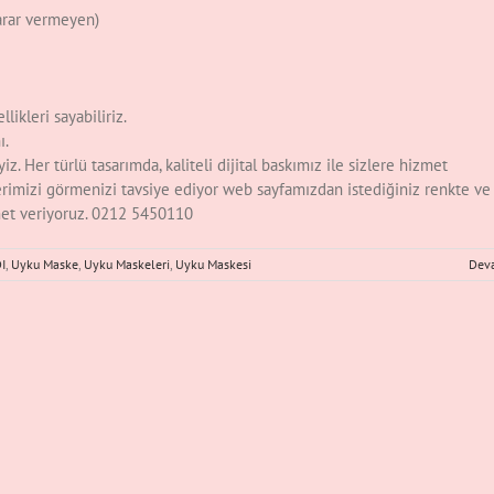
arar vermeyen)
likleri sayabiliriz.
ı.
 Her türlü tasarımda, kaliteli dijital baskımız ile sizlere hizmet
imizi görmenizi tavsiye ediyor web sayfamızdan istediğiniz renkte ve
zmet veriyoruz. 0212 5450110
I
,
Uyku Maske
,
Uyku Maskeleri
,
Uyku Maskesi
Dev