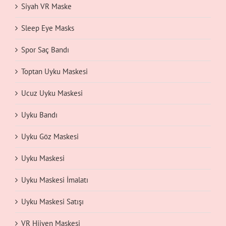
Siyah VR Maske
Sleep Eye Masks
Spor Saç Bandı
Toptan Uyku Maskesi
Ucuz Uyku Maskesi
Uyku Bandı
Uyku Göz Maskesi
Uyku Maskesi
Uyku Maskesi İmalatı
Uyku Maskesi Satışı
VR Hijyen Maskesi