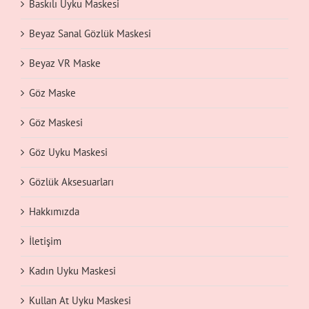
Baskılı Uyku Maskesi
Beyaz Sanal Gözlük Maskesi
Beyaz VR Maske
Göz Maske
Göz Maskesi
Göz Uyku Maskesi
Gözlük Aksesuarları
Hakkımızda
İletişim
Kadın Uyku Maskesi
Kullan At Uyku Maskesi