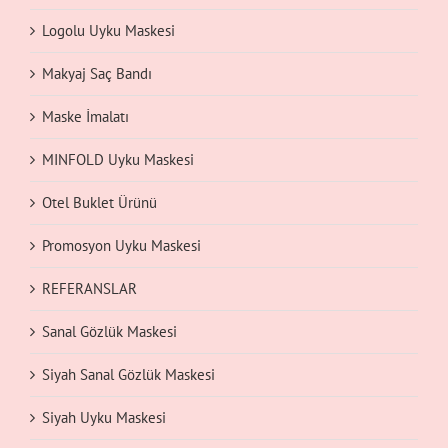
Logolu Uyku Maskesi
Makyaj Saç Bandı
Maske İmalatı
MINFOLD Uyku Maskesi
Otel Buklet Ürünü
Promosyon Uyku Maskesi
REFERANSLAR
Sanal Gözlük Maskesi
Siyah Sanal Gözlük Maskesi
Siyah Uyku Maskesi