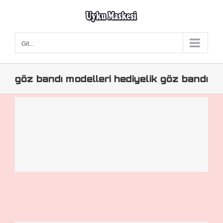
Skip
to
content
Git...
göz bandı modelleri hediyelik göz bandı